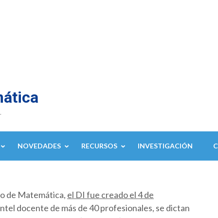
mática
.
NOVEDADES
RECURSOS
INVESTIGACIÓN
to de Matemática,
el DI fue creado el 4 de
ntel docente de más de 40 profesionales, se dictan