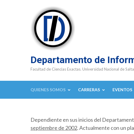
Saltar
al
contenido
(presioná
Enter)
Departamento de Infor
Facultad de Ciencias Exactas. Universidad Nacional de Salta
QUIENES SOMOS
CARRERAS
EVENTOS
Dependiente en sus inicios del Departamen
septiembre de 2002
. Actualmente con un pla