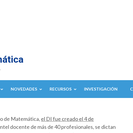
mática
.
NOVEDADES
RECURSOS
INVESTIGACIÓN
to de Matemática,
el DI fue creado el 4 de
ntel docente de más de 40 profesionales, se dictan