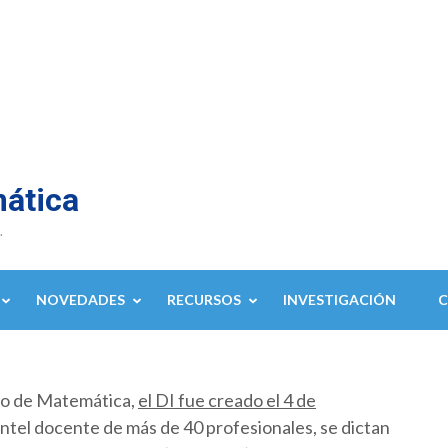
mática
.
NOVEDADES
RECURSOS
INVESTIGACIÓN
to de Matemática,
el DI fue creado el 4 de
ntel docente de más de 40 profesionales, se dictan