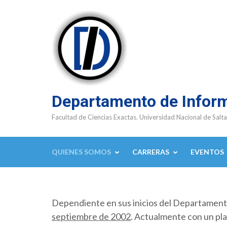
Saltar
al
contenido
(presioná
Enter)
Departamento de Infor
Facultad de Ciencias Exactas. Universidad Nacional de Salta
QUIENES SOMOS
CARRERAS
EVENTOS
Dependiente en sus inicios del Departamen
septiembre de 2002
. Actualmente con un pla