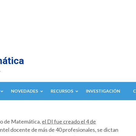
mática
.
NOVEDADES
RECURSOS
INVESTIGACIÓN
to de Matemática,
el DI fue creado el 4 de
ntel docente de más de 40 profesionales, se dictan