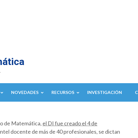
mática
.
NOVEDADES
RECURSOS
INVESTIGACIÓN
to de Matemática,
el DI fue creado el 4 de
ntel docente de más de 40 profesionales, se dictan