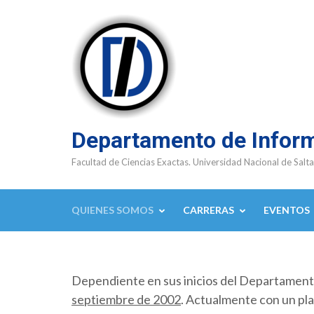
Saltar
al
contenido
(presioná
Enter)
Departamento de Infor
Facultad de Ciencias Exactas. Universidad Nacional de Salta
QUIENES SOMOS
CARRERAS
EVENTOS
Dependiente en sus inicios del Departamen
septiembre de 2002
. Actualmente con un pla