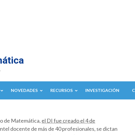
mática
.
NOVEDADES
RECURSOS
INVESTIGACIÓN
to de Matemática,
el DI fue creado el 4 de
ntel docente de más de 40 profesionales, se dictan