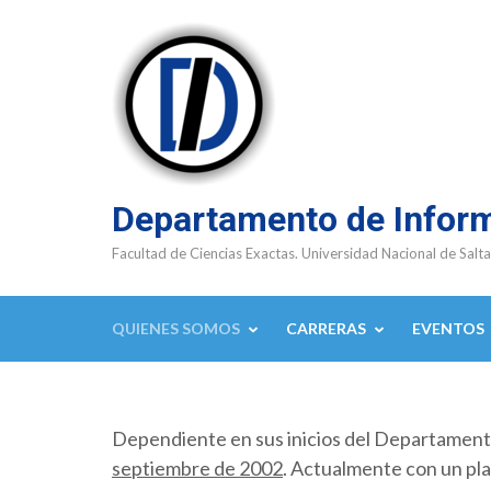
Saltar
al
contenido
(presioná
Enter)
Departamento de Infor
Facultad de Ciencias Exactas. Universidad Nacional de Salta
QUIENES SOMOS
CARRERAS
EVENTOS
Dependiente en sus inicios del Departamen
septiembre de 2002
. Actualmente con un pla