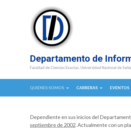
Saltar
al
contenido
(presioná
Enter)
Departamento de Infor
Facultad de Ciencias Exactas. Universidad Nacional de Salta
QUIENES SOMOS
CARRERAS
EVENTOS
Dependiente en sus inicios del Departamen
septiembre de 2002
. Actualmente con un pla