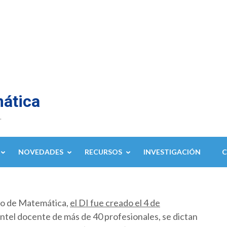
mática
.
NOVEDADES
RECURSOS
INVESTIGACIÓN
to de Matemática,
el DI fue creado el 4 de
ntel docente de más de 40 profesionales, se dictan