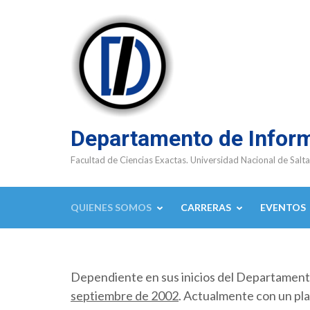
Saltar
al
contenido
(presioná
Enter)
Departamento de Infor
Facultad de Ciencias Exactas. Universidad Nacional de Salta
QUIENES SOMOS
CARRERAS
EVENTOS
Dependiente en sus inicios del Departamen
septiembre de 2002
. Actualmente con un pla