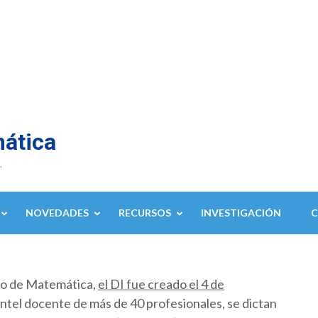
mática
.
NOVEDADES
RECURSOS
INVESTIGACIÓN
to de Matemática,
el DI fue creado el 4 de
ntel docente de más de 40 profesionales, se dictan