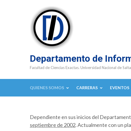
Saltar
al
contenido
(presioná
Enter)
Departamento de Infor
Facultad de Ciencias Exactas. Universidad Nacional de Salta
QUIENES SOMOS
CARRERAS
EVENTOS
Dependiente en sus inicios del Departamen
septiembre de 2002
. Actualmente con un pla