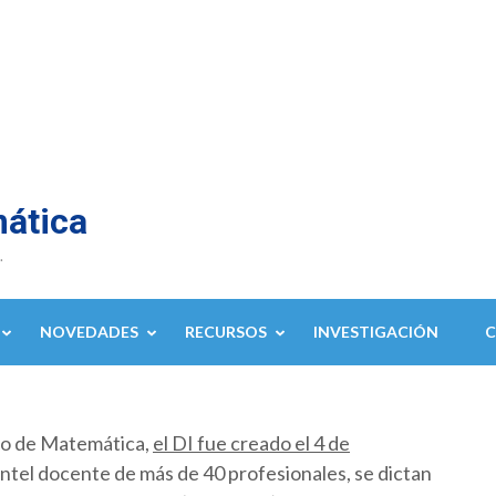
mática
.
NOVEDADES
RECURSOS
INVESTIGACIÓN
to de Matemática,
el DI fue creado el 4 de
ntel docente de más de 40 profesionales, se dictan