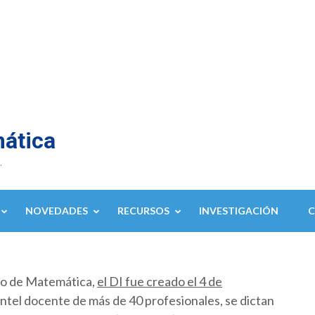
mática
.
NOVEDADES
RECURSOS
INVESTIGACIÓN
to de Matemática,
el DI fue creado el 4 de
ntel docente de más de 40 profesionales, se dictan