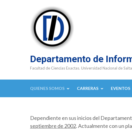
Saltar
al
contenido
(presioná
Enter)
Departamento de Infor
Facultad de Ciencias Exactas. Universidad Nacional de Salta
QUIENES SOMOS
CARRERAS
EVENTOS
Dependiente en sus inicios del Departamen
septiembre de 2002
. Actualmente con un pla