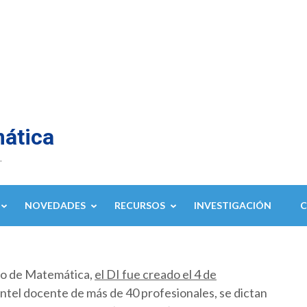
mática
.
NOVEDADES
RECURSOS
INVESTIGACIÓN
to de Matemática,
el DI fue creado el 4 de
ntel docente de más de 40 profesionales, se dictan