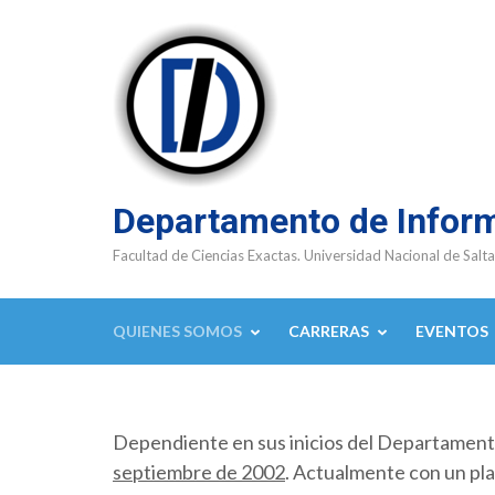
Saltar
al
contenido
(presioná
Enter)
Departamento de Infor
Facultad de Ciencias Exactas. Universidad Nacional de Salta
QUIENES SOMOS
CARRERAS
EVENTOS
Dependiente en sus inicios del Departamen
septiembre de 2002
. Actualmente con un pla