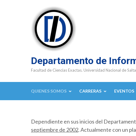
Saltar
al
contenido
(presioná
Enter)
Departamento de Infor
Facultad de Ciencias Exactas. Universidad Nacional de Salta
QUIENES SOMOS
CARRERAS
EVENTOS
Dependiente en sus inicios del Departamen
septiembre de 2002
. Actualmente con un pla