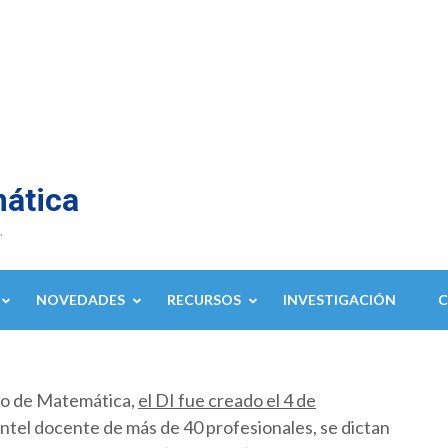
mática
.
NOVEDADES
RECURSOS
INVESTIGACIÓN
to de Matemática,
el DI fue creado el 4 de
ntel docente de más de 40 profesionales, se dictan