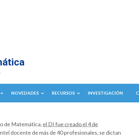
mática
.
NOVEDADES
RECURSOS
INVESTIGACIÓN
to de Matemática,
el DI fue creado el 4 de
ntel docente de más de 40 profesionales, se dictan