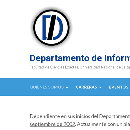
Saltar
al
contenido
(presioná
Enter)
Departamento de Infor
Facultad de Ciencias Exactas. Universidad Nacional de Salta
QUIENES SOMOS
CARRERAS
EVENTOS
Dependiente en sus inicios del Departamen
septiembre de 2002
. Actualmente con un pla