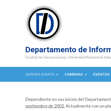
Saltar
al
contenido
(presioná
Enter)
Departamento de Infor
Facultad de Ciencias Exactas. Universidad Nacional de Salta
QUIENES SOMOS
CARRERAS
EVENTOS
Dependiente en sus inicios del Departamen
septiembre de 2002
. Actualmente con un pla