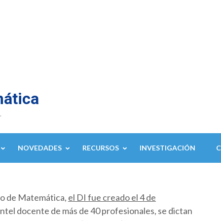
mática
.
NOVEDADES
RECURSOS
INVESTIGACIÓN
to de Matemática,
el DI fue creado el 4 de
ntel docente de más de 40 profesionales, se dictan