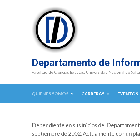
Saltar
al
contenido
(presioná
Enter)
Departamento de Infor
Facultad de Ciencias Exactas. Universidad Nacional de Salta
QUIENES SOMOS
CARRERAS
EVENTOS
Dependiente en sus inicios del Departamen
septiembre de 2002
. Actualmente con un pla