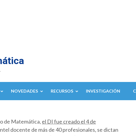
mática
.
NOVEDADES
RECURSOS
INVESTIGACIÓN
to de Matemática,
el DI fue creado el 4 de
ntel docente de más de 40 profesionales, se dictan