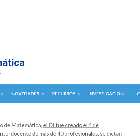
mática
.
NOVEDADES
RECURSOS
INVESTIGACIÓN
to de Matemática,
el DI fue creado el 4 de
ntel docente de más de 40 profesionales, se dictan