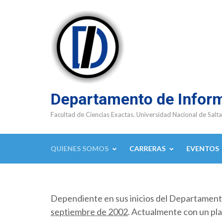
Saltar
al
contenido
(presioná
Enter)
Departamento de Infor
Facultad de Ciencias Exactas. Universidad Nacional de Salta
QUIENES SOMOS
CARRERAS
EVENTOS
Dependiente en sus inicios del Departamen
septiembre de 2002
. Actualmente con un pla