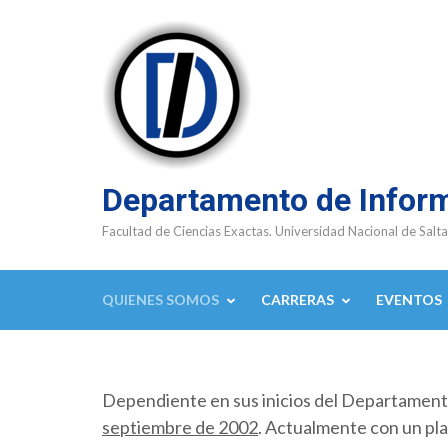
Saltar
al
contenido
(presioná
Enter)
Departamento de Infor
Facultad de Ciencias Exactas. Universidad Nacional de Salta
QUIENES SOMOS
CARRERAS
EVENTOS
Dependiente en sus inicios del Departamen
septiembre de 2002
. Actualmente con un pla