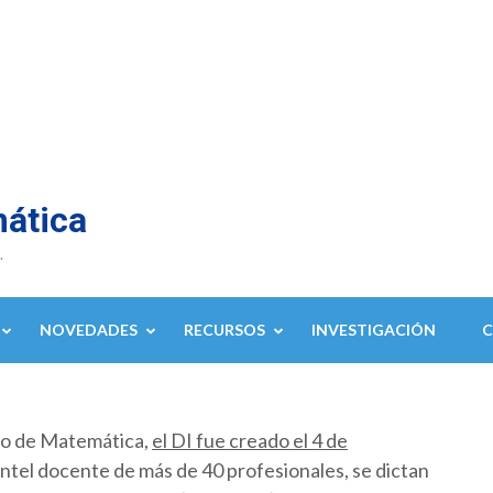
mática
.
NOVEDADES
RECURSOS
INVESTIGACIÓN
to de Matemática,
el DI fue creado el 4 de
ntel docente de más de 40 profesionales, se dictan