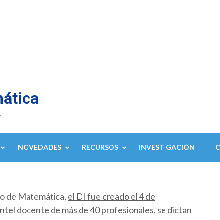
mática
.
NOVEDADES
RECURSOS
INVESTIGACIÓN
to de Matemática,
el DI fue creado el 4 de
ntel docente de más de 40 profesionales, se dictan