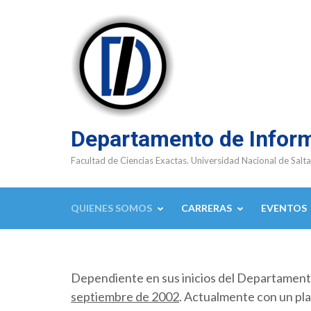
Saltar
al
contenido
(presioná
Enter)
Departamento de Infor
Facultad de Ciencias Exactas. Universidad Nacional de Salta
QUIENES SOMOS
CARRERAS
EVENTOS
Dependiente en sus inicios del Departamen
septiembre de 2002
. Actualmente con un pla