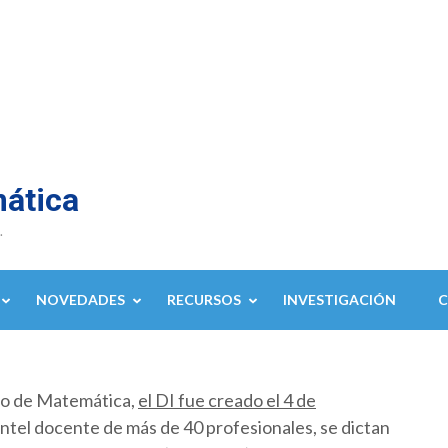
mática
.
NOVEDADES
RECURSOS
INVESTIGACIÓN
to de Matemática,
el DI fue creado el 4 de
ntel docente de más de 40 profesionales, se dictan