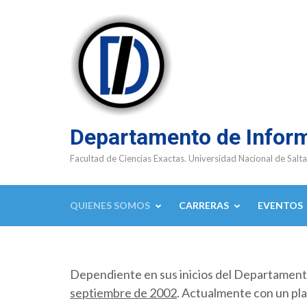
Saltar
al
contenido
(presioná
Enter)
Departamento de Infor
Facultad de Ciencias Exactas. Universidad Nacional de Salta
QUIENES SOMOS
CARRERAS
EVENTOS
Dependiente en sus inicios del Departamen
septiembre de 2002
. Actualmente con un pla