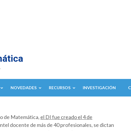
mática
.
NOVEDADES
RECURSOS
INVESTIGACIÓN
to de Matemática,
el DI fue creado el 4 de
ntel docente de más de 40 profesionales, se dictan