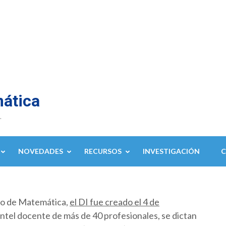
mática
.
NOVEDADES
RECURSOS
INVESTIGACIÓN
to de Matemática,
el DI fue creado el 4 de
ntel docente de más de 40 profesionales, se dictan