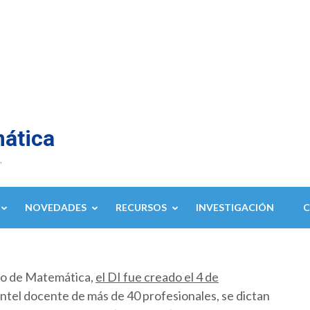
mática
.
NOVEDADES
RECURSOS
INVESTIGACIÓN
to de Matemática,
el DI fue creado el 4 de
ntel docente de más de 40 profesionales, se dictan