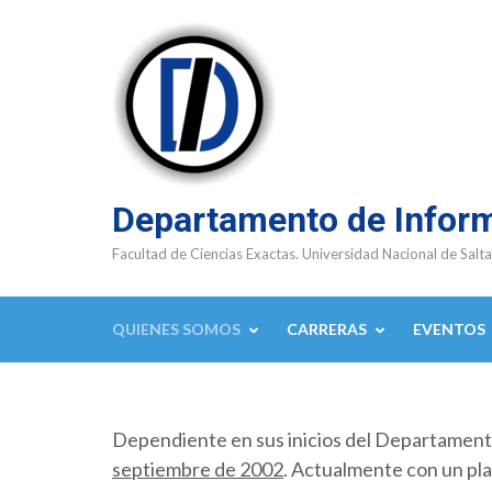
Saltar
al
contenido
(presioná
Enter)
Departamento de Infor
Facultad de Ciencias Exactas. Universidad Nacional de Salta
QUIENES SOMOS
CARRERAS
EVENTOS
Dependiente en sus inicios del Departamen
septiembre de 2002
. Actualmente con un pla