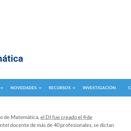
mática
.
NOVEDADES
RECURSOS
INVESTIGACIÓN
to de Matemática,
el DI fue creado el 4 de
ntel docente de más de 40 profesionales, se dictan