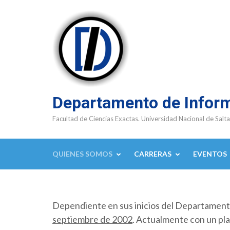
Saltar
al
contenido
(presioná
Enter)
Departamento de Infor
Facultad de Ciencias Exactas. Universidad Nacional de Salta
QUIENES SOMOS
CARRERAS
EVENTOS
Dependiente en sus inicios del Departamen
septiembre de 2002
. Actualmente con un pla