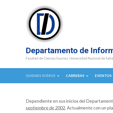
Saltar
al
contenido
(presioná
Enter)
Departamento de Infor
Facultad de Ciencias Exactas. Universidad Nacional de Salta
QUIENES SOMOS
CARRERAS
EVENTOS
Dependiente en sus inicios del Departamen
septiembre de 2002
. Actualmente con un pla