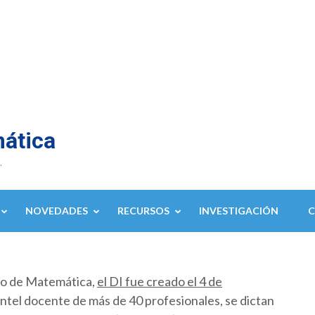
mática
.
NOVEDADES
RECURSOS
INVESTIGACIÓN
to de Matemática,
el DI fue creado el 4 de
ntel docente de más de 40 profesionales, se dictan