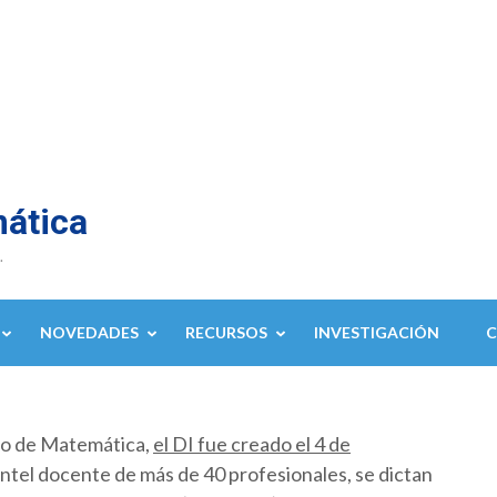
mática
.
NOVEDADES
RECURSOS
INVESTIGACIÓN
to de Matemática,
el DI fue creado el 4 de
ntel docente de más de 40 profesionales, se dictan