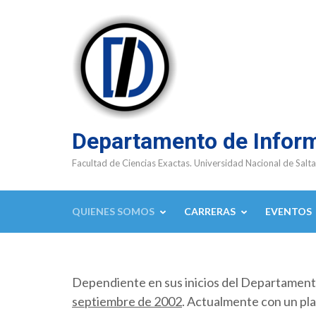
Saltar
al
contenido
(presioná
Enter)
Departamento de Infor
Facultad de Ciencias Exactas. Universidad Nacional de Salta
QUIENES SOMOS
CARRERAS
EVENTOS
Dependiente en sus inicios del Departamen
septiembre de 2002
. Actualmente con un pla