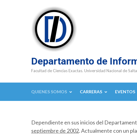
Saltar
al
contenido
(presioná
Enter)
Departamento de Infor
Facultad de Ciencias Exactas. Universidad Nacional de Salta
QUIENES SOMOS
CARRERAS
EVENTOS
Dependiente en sus inicios del Departamen
septiembre de 2002
. Actualmente con un pla