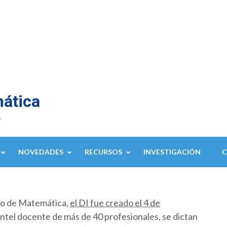
mática
.
NOVEDADES
RECURSOS
INVESTIGACIÓN
to de Matemática,
el DI fue creado el 4 de
ntel docente de más de 40 profesionales, se dictan