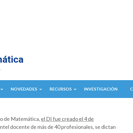
mática
.
NOVEDADES
RECURSOS
INVESTIGACIÓN
to de Matemática,
el DI fue creado el 4 de
ntel docente de más de 40 profesionales, se dictan