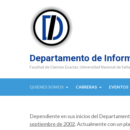
Saltar
al
contenido
(presioná
Enter)
Departamento de Infor
Facultad de Ciencias Exactas. Universidad Nacional de Salta
QUIENES SOMOS
CARRERAS
EVENTOS
Dependiente en sus inicios del Departamen
septiembre de 2002
. Actualmente con un pla