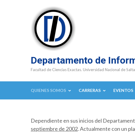
Saltar
al
contenido
(presioná
Enter)
Departamento de Infor
Facultad de Ciencias Exactas. Universidad Nacional de Salta
QUIENES SOMOS
CARRERAS
EVENTOS
Dependiente en sus inicios del Departamen
septiembre de 2002
. Actualmente con un pla