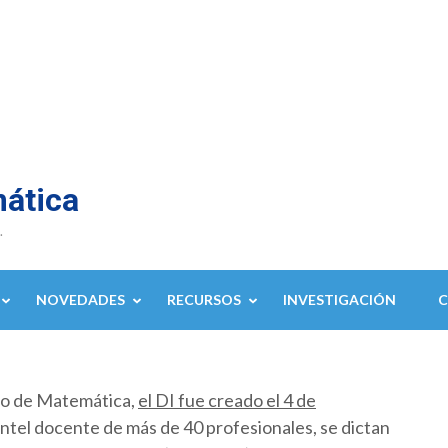
mática
.
NOVEDADES
RECURSOS
INVESTIGACIÓN
to de Matemática,
el DI fue creado el 4 de
ntel docente de más de 40 profesionales, se dictan