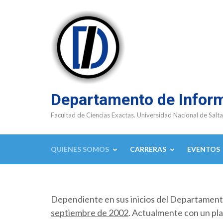
Saltar
al
contenido
(presioná
Enter)
Departamento de Infor
Facultad de Ciencias Exactas. Universidad Nacional de Salta
QUIENES SOMOS
CARRERAS
EVENTOS
Dependiente en sus inicios del Departamen
septiembre de 2002
. Actualmente con un pla