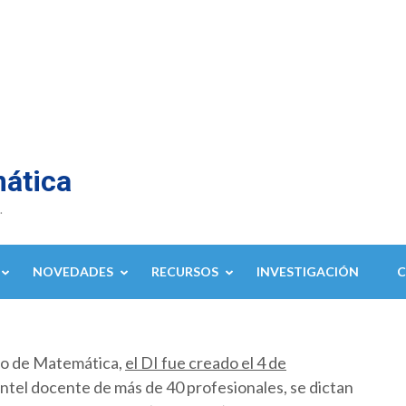
mática
.
NOVEDADES
RECURSOS
INVESTIGACIÓN
to de Matemática,
el DI fue creado el 4 de
ntel docente de más de 40 profesionales, se dictan