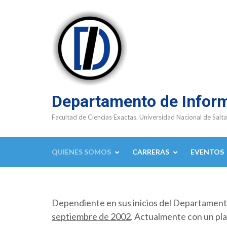
Saltar
al
contenido
(presioná
Enter)
Departamento de Infor
Facultad de Ciencias Exactas. Universidad Nacional de Salta
QUIENES SOMOS
CARRERAS
EVENTOS
Dependiente en sus inicios del Departamen
septiembre de 2002
. Actualmente con un pla