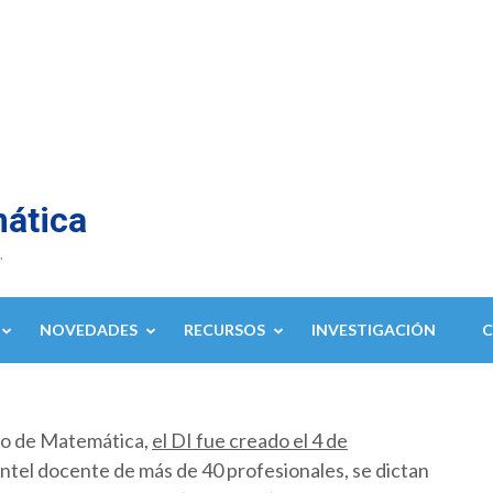
mática
.
NOVEDADES
RECURSOS
INVESTIGACIÓN
to de Matemática,
el DI fue creado el 4 de
ntel docente de más de 40 profesionales, se dictan