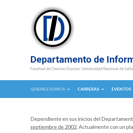
Saltar
al
contenido
(presioná
Enter)
Departamento de Infor
Facultad de Ciencias Exactas. Universidad Nacional de Salta
QUIENES SOMOS
CARRERAS
EVENTOS
Dependiente en sus inicios del Departamen
septiembre de 2002
. Actualmente con un pla