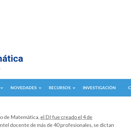
mática
.
NOVEDADES
RECURSOS
INVESTIGACIÓN
to de Matemática,
el DI fue creado el 4 de
ntel docente de más de 40 profesionales, se dictan