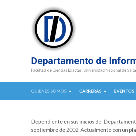
Saltar
al
contenido
(presioná
Enter)
Departamento de Infor
Facultad de Ciencias Exactas. Universidad Nacional de Salta
QUIENES SOMOS
CARRERAS
EVENTOS
Dependiente en sus inicios del Departamen
septiembre de 2002
. Actualmente con un pla