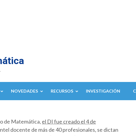
mática
.
NOVEDADES
RECURSOS
INVESTIGACIÓN
to de Matemática,
el DI fue creado el 4 de
ntel docente de más de 40 profesionales, se dictan