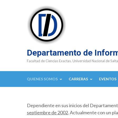
Saltar
al
contenido
(presioná
Enter)
Departamento de Infor
Facultad de Ciencias Exactas. Universidad Nacional de Salta
QUIENES SOMOS
CARRERAS
EVENTOS
Dependiente en sus inicios del Departamen
septiembre de 2002
. Actualmente con un pla