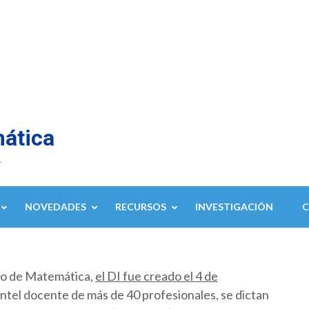
mática
.
NOVEDADES
RECURSOS
INVESTIGACIÓN
to de Matemática,
el DI fue creado el 4 de
ntel docente de más de 40 profesionales, se dictan