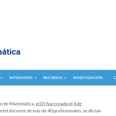
mática
.
NOVEDADES
RECURSOS
INVESTIGACIÓN
to de Matemática,
el DI fue creado el 4 de
ntel docente de más de 40 profesionales, se dictan