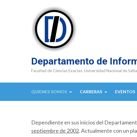
Saltar
al
contenido
(presioná
Enter)
Departamento de Infor
Facultad de Ciencias Exactas. Universidad Nacional de Salta
QUIENES SOMOS
CARRERAS
EVENTOS
Dependiente en sus inicios del Departamen
septiembre de 2002
. Actualmente con un pla